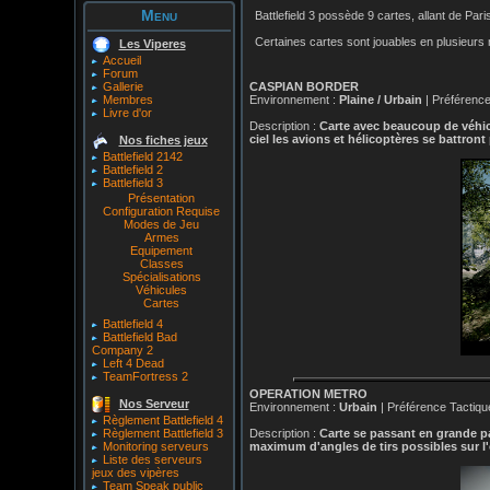
Menu
Battlefield 3 possède 9 cartes, allant de Pa
Certaines cartes sont jouables en plusieurs
Les Viperes
Accueil
Forum
Gallerie
CASPIAN BORDER
Membres
Environnement :
Plaine / Urbain
| Préférence
Livre d'or
Description :
Carte avec beaucoup de véhicu
ciel les avions et hélicoptères se battron
Nos fiches jeux
Battlefield 2142
Battlefield 2
Battlefield 3
Présentation
Configuration Requise
Modes de Jeu
Armes
Equipement
Classes
Spécialisations
Véhicules
Cartes
Battlefield 4
Battlefield Bad
Company 2
Left 4 Dead
TeamFortress 2
OPERATION METRO
Nos Serveur
Environnement :
Urbain
| Préférence Tactiqu
Règlement Battlefield 4
Règlement Battlefield 3
Description :
Carte se passant en grande pa
Monitoring serveurs
maximum d'angles de tirs possibles sur l
Liste des serveurs
jeux des vipères
Team Speak public