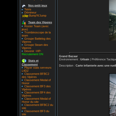
Nos petit jeux
Tetris
Démineur
Bump'N'Jump
Team des Viperes
Roster Team (avec
jeux)
Trombinoscope de la
team
Groupe Battlelog des
Viperes
Groupe Steam des
Viperes
Devenir -VIP-
Recrutement ON
Grand Bazaar
Environnement :
Urbain
| Préférence Tactiqu
Stats et
Classement
Description :
Carte infanterie avec une ruell
Player stats serveurs
L4D2
Classement BFBC2
des Vipères
Classement Medal of
Honor
Classement BF3 des
Vipères
Classement BF4 des
Vipères
Classement Medal of
Honor du site
Classement BFBC2 du
site
Classement BF3 du
site