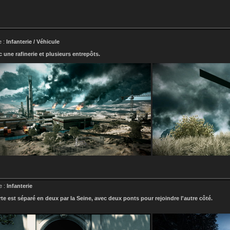
e :
Infanterie / Véhicule
 une rafinerie et plusieurs entrepôts.
e :
Infanterie
arte est séparé en deux par la Seine, avec deux ponts pour rejoindre l'autre côté.