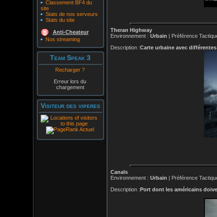
Classement BF4 du
site
Stats de nos serveurs
Stats du site
Theran Highway
Anti-Cheateur
Environnement :
Urbain
| Préférence Tactiqu
Nos streaming
Description :
Carte urbaine avec différentes
Team Speak 3
Recharger ?
Erreur lors du
chargement
Visiteur des viperes
Canals
Environnement :
Urbain
| Préférence Tactiqu
Description :
Port dont les américains doive