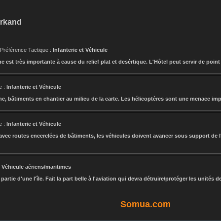
arkand
 Préférence Tactique :
Infanterie et Véhicule
ne est très importante à cause du relief plat et desértique. L'Hôtel peut servir de po
e :
Infanterie et Véhicule
ne, bâtiments en chantier au milieu de la carte. Les hélicoptères sont une menace im
e :
Infanterie et Véhicule
vec routes encerclées de bâtiments, les véhicules doivent avancer sous support de l'in
:
Véhicule aériens/maritimes
artie d'une l'île. Fait la part belle à l'aviation qui devra détruire/protéger les unités
Somua.com