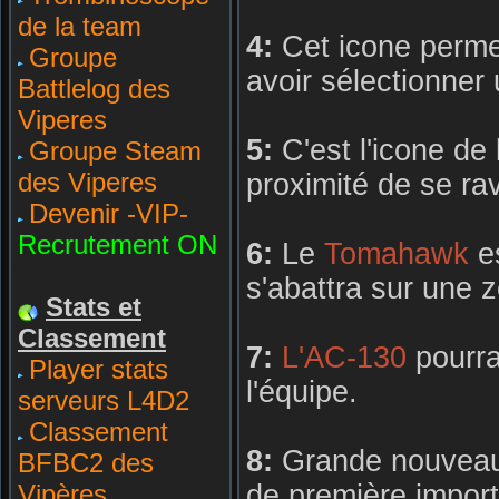
de la team
4:
Cet icone perm
Groupe
avoir sélectionner 
Battlelog des
Viperes
5:
C'est l'icone de
Groupe Steam
des Viperes
proximité de se rav
Devenir -VIP-
Recrutement ON
6:
Le
Tomahawk
es
s'abattra sur une 
Stats et
Classement
7:
L'AC-130
pourra
Player stats
l'équipe.
serveurs L4D2
Classement
8:
Grande nouveaut
BFBC2 des
de première import
Vipères