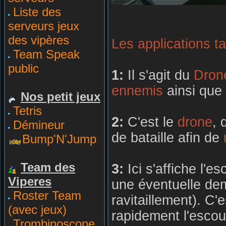
Liste des
serveurs jeux
des vipères
Les applications t
Team Speak
public
1:
Il s'agit du
Dron
ennemis
ainsi que
Nos petit jeux
Tetris
2:
C'est le
drone
, 
Démineur
de bataille afin de
Bump'N'Jump
Team des
3:
Ici s'affiche l'e
Viperes
une éventuelle de
Roster Team
ravitaillement). C
(avec jeux)
rapidement l'escou
Trombinoscope