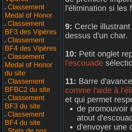
Classement
l'élimination si le
Medal of Honor
Classement
9:
Cercle illustrant
BF3 des Vipères
dessus d'un char.
Classement
BF4 des Vipères
10:
Petit onglet r
Classement
l'escouade
sélectio
Medal of Honor
du site
11:
Barre d'avanc
Classement
BFBC2 du site
comme l'aide à l'él
Classement
et qui permet resp
BF3 du site
de promouvoir u
Classement
atout d'escoua
BF4 du site
d'envoyer une c
Stats de nos