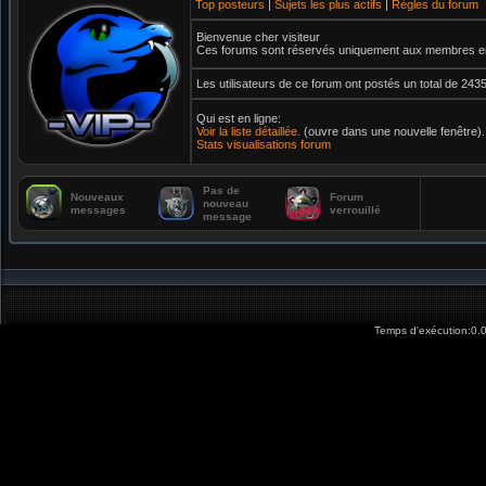
Top posteurs
|
Sujets les plus actifs
|
Règles du forum
Bienvenue cher visiteur
Ces forums sont réservés uniquement aux membres enr
Les utilisateurs de ce forum ont postés un total de 2
Qui est en ligne:
Voir la liste détaillée.
(ouvre dans une nouvelle fenêtre).
Stats visualisations forum
Pas de
Nouveaux
Forum
nouveau
messages
verrouillé
message
Temps d'exécution:0.