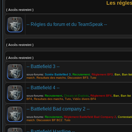
Les régle
( Accès restreint )
-- Régles du forum et du TeamSpeak --
( Accès restreint )
( Accès restreint )
-- Battlefield 3 --
sous-forums:
Soirée Battlefiled 3
,
Recrutement
,
Réglement BF3
,
Ban, Ban list
match
,
Resultats des matchs
,
Discussion BF3
,
Tuto
-- Battlefield 4 --
sous-forums:
Recrutement
,
Cheats et Exploits
,
Réglement BF4
,
Ban, Ban list
BF4
,
Resultats des matchs
,
Tuto
,
Vidéo divers BF4
-- Battlefield Bad company 2 --
sous-forums:
Recrutement
,
Réglement Battlefield Bad Company 2
,
Contestat
match
,
Discussion BF BC2
,
Tuto
-- Battlefield Hardline --