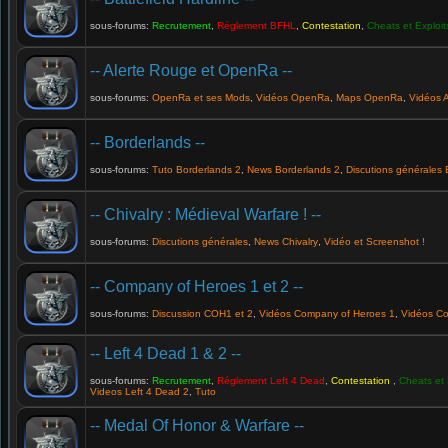
sous-forums:
Recrutement
,
Réglement BFHL
,
Contestation
,
Cheats et Exploit
-- Alerte Rouge et OpenRa --
sous-forums:
OpenRa et ses Mods
,
Vidéos OpenRa
,
Maps OpenRa
,
Vidéos 
-- Borderlands --
sous-forums:
Tuto Borderlands 2
,
News Borderlands 2
,
Discutions générales 
-- Chivalry : Médieval Warfare ! --
sous-forums:
Discutions générales
,
News Chivalry
,
Vidéo et Screenshot !
-- Company of Heroes 1 et 2 --
sous-forums:
Discussion COH1 et 2
,
Vidéos Company of Heroes 1
,
Vidéos C
-- Left 4 Dead 1 & 2 --
sous-forums:
Recrutement
,
Réglement Left 4 Dead
,
Contestation
,
Cheats et 
Videos Left 4 Dead 2
,
Tuto
-- Medal Of Honor & Warfare --