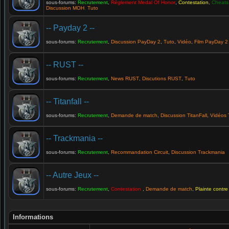
sous-forums:
Recrutement
,
Réglement Medal Of Honor
,
Contestation
,
Cheats 
Discussion MOH
,
Tuto
-- Payday 2 --
sous-forums:
Recrutement
,
Discussion PayDay 2
,
Tuto
,
Vidéo
,
Film PayDay 2
-- RUST --
sous-forums:
Recrutement
,
News RUST
,
Discutions RUST
,
Tuto
-- Titanfall --
sous-forums:
Recrutement
,
Demande de match
,
Discussion TitanFall
,
Vidéos T
-- Trackmania --
sous-forums:
Recrutement
,
Recommandation Circuit
,
Discussion Trackmania
-- Autre Jeux --
sous-forums:
Recrutement
,
Contestation
,
Demande de match
,
Plainte contre
Informations