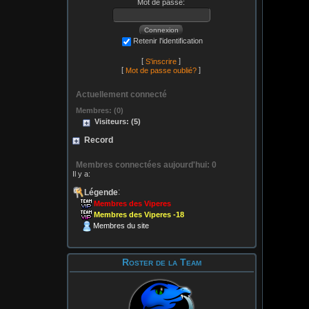
Mot de passe:
Retenir l'identification
[
]
S'inscrire
[
]
Mot de passe oublié?
Actuellement connecté
Membres: (0)
Visiteurs: (5)
Record
Membres connectées aujourd'hui: 0
Il y a:
:
Légende
Membres des Viperes
Membres des Viperes -18
Membres du site
Roster de la Team