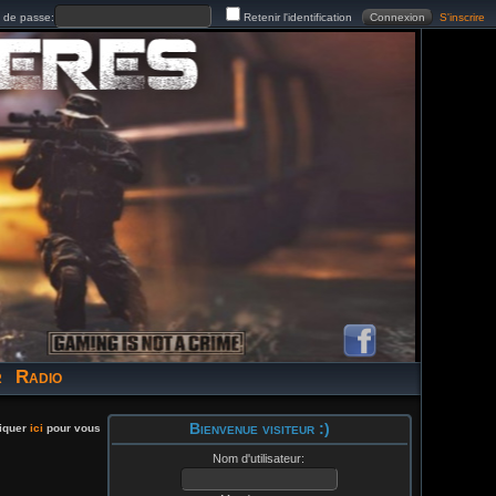
de passe:
Retenir l'identification
S'inscrire
r
Radio
Bienvenue visiteur :)
liquer
ici
pour vous
Nom d'utilisateur: