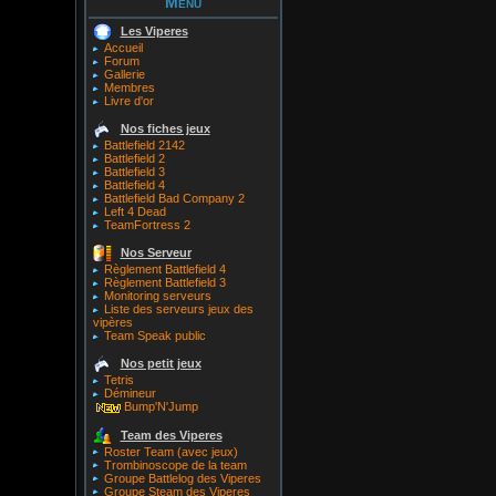
Menu
Les Viperes
Accueil
Forum
Gallerie
Membres
Livre d'or
Nos fiches jeux
Battlefield 2142
Battlefield 2
Battlefield 3
Battlefield 4
Battlefield Bad Company 2
Left 4 Dead
TeamFortress 2
Nos Serveur
Règlement Battlefield 4
Règlement Battlefield 3
Monitoring serveurs
Liste des serveurs jeux des
vipères
Team Speak public
Nos petit jeux
Tetris
Démineur
Bump'N'Jump
Team des Viperes
Roster Team (avec jeux)
Trombinoscope de la team
Groupe Battlelog des Viperes
Groupe Steam des Viperes