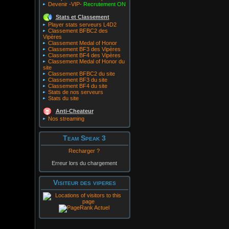
Devenir -VIP-
Recrutement ON
Stats et Classement
Player stats serveurs L4D2
Classement BFBC2 des
Vipères
Classement Medal of Honor
Classement BF3 des Vipères
Classement BF4 des Vipères
Classement Medal of Honor du
site
Classement BFBC2 du site
Classement BF3 du site
Classement BF4 du site
Stats de nos serveurs
Stats du site
Anti-Cheateur
Nos streaming
Team Speak 3
Recharger ?
Erreur lors du chargement
Visiteur des viperes