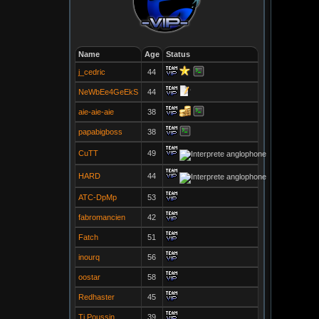
Name
Age
Status
j_cedric
44
NeWbEe4GeEkS
44
aie-aie-aie
38
papabigboss
38
CuTT
49
HARD
44
ATC-DpMp
53
fabromancien
42
Fatch
51
inourq
56
oostar
58
Redhaster
45
Ti Poussin
39