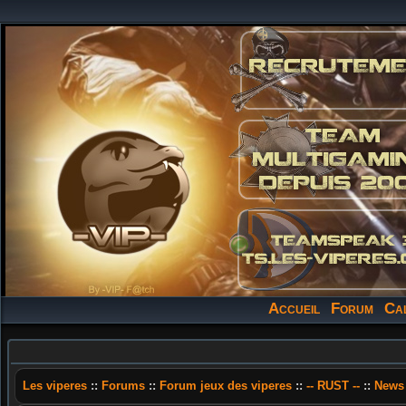
Accueil
Forum
Ca
Les viperes
::
Forums
::
Forum jeux des viperes
::
-- RUST --
::
News