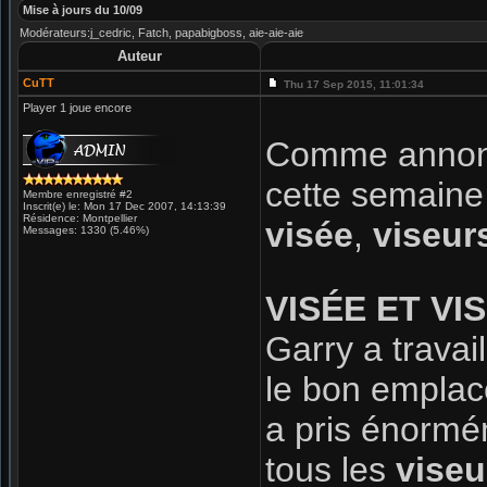
Mise à jours du 10/09
Modérateurs:j_cedric, Fatch, papabigboss, aie-aie-aie
Auteur
CuTT
Thu 17 Sep 2015, 11:01:34
Player 1 joue encore
Comme anno
cette semaine 
Membre enregistré #2
Inscrit(e) le: Mon 17 Dec 2007, 14:13:39
Résidence: Montpellier
visée
,
viseur
Messages: 1330 (5.46%)
VISÉE ET VI
Garry a travail
le bon emplac
a pris énormé
tous les
vise