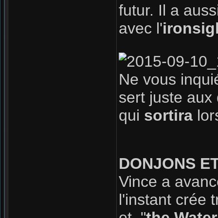
futur. Il a aus
avec l'
ironsig
Ne vous inquié
sert juste aux 
qui
sortira
lor
DONJONS ET
Vince a avanc
l'instant crée tr
et "
the Water