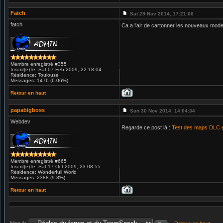
Fatch
Sat 29 Nov 2014, 17:21:06
fatch
Ca a l'air de cartonner les nouveaux mod
Membre enregistré #355
Inscrit(e) le: Sat 07 Feb 2009, 22:18:04
Résidence: Toulouse
Messages: 1476 (6.06%)
Retour en haut
papabigboss
Sun 30 Nov 2014, 14:04:34
Webdev
Regarde ce post là :
Test des maps DLC e
Membre enregistré #665
Inscrit(e) le: Sat 17 Oct 2009, 23:08:55
Résidence: Wonderfull World
Messages: 2388 (9.8%)
Retour en haut