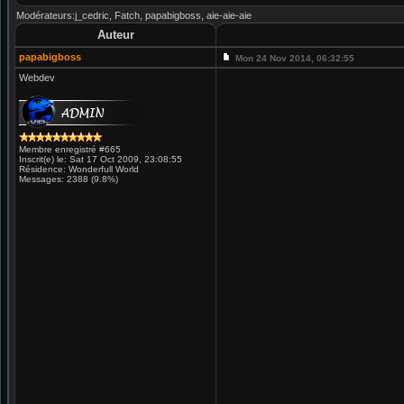
Modérateurs:j_cedric, Fatch, papabigboss, aie-aie-aie
Auteur
papabigboss
Mon 24 Nov 2014, 06:32:55
Webdev
Membre enregistré #665
Inscrit(e) le: Sat 17 Oct 2009, 23:08:55
Résidence: Wonderfull World
Messages: 2388 (9.8%)