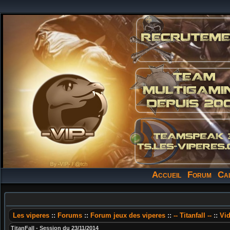
Accueil
Forum
Ca
Les viperes
::
Forums
::
Forum jeux des viperes
::
-- Titanfall --
::
Vid
TitanFall - Session du 23/11/2014