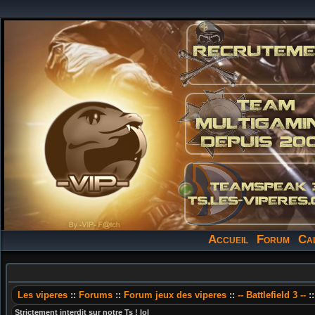
Accueil
Forum
Ca
Les viperes
::
Forums
::
Forum jeux des viperes
::
-- Battlefield 3 --
:
Strictement interdit sur notre Ts ! lol