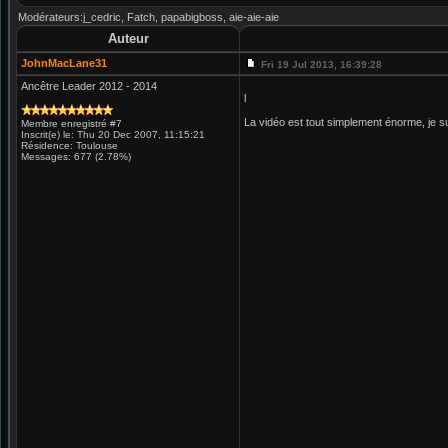
Modérateurs:j_cedric, Fatch, papabigboss, aie-aie-aie
Auteur
JohnMacLane31
Fri 19 Jul 2013, 16:39:28
Ancêtre Leader 2012 - 2014
l
La vidéo est tout simplement énorme, je su
Membre enregistré #7
Inscrit(e) le: Thu 20 Dec 2007, 11:15:21
Résidence: Toulouse
Messages: 677 (2.78%)