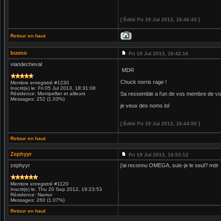
[ Édité Fri 19 Jul 2013, 16:46:43 ]
Retour en haut
bueno
Fri 19 Jul 2013, 16:42:16
viandecheval
MDR
Chuck norris rage !
Membre enregistré #1230
Inscrit(e) le: Fri 05 Jul 2013, 18:31:08
Résidence: Montpellier et ailleurs
Sa ressemble a l'un de vos membre de vo
Messages: 252 (1.03%)
je veux des noms lol
[ Édité Fri 19 Jul 2013, 16:44:55 ]
Retour en haut
Zephyyr
Fri 19 Jul 2013, 16:53:12
zephyyr
j'ai reconnu OMEGA, suis-je le seul? mdr
Membre enregistré #1120
Inscrit(e) le: Thu 20 Sep 2012, 19:23:53
Résidence: Namur
Messages: 260 (1.07%)
Retour en haut