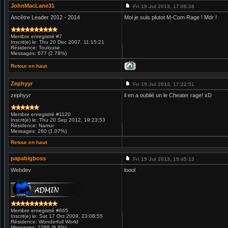
JohnMacLane31
Fri 19 Jul 2013, 17:08:38
Ancêtre Leader 2012 - 2014
Moi je suis plutot M-Com Rage ! Mdr !
Membre enregistré #7
Inscrit(e) le: Thu 20 Dec 2007, 11:15:21
Résidence: Toulouse
Messages: 677 (2.78%)
Retour en haut
Zephyyr
Fri 19 Jul 2013, 17:22:51
zephyyr
il en a oublié un le Cheater rage! xD
Membre enregistré #1120
Inscrit(e) le: Thu 20 Sep 2012, 19:23:53
Résidence: Namur
Messages: 260 (1.07%)
Retour en haut
papabigboss
Fri 19 Jul 2013, 19:45:13
Webdev
loool
Membre enregistré #665
Inscrit(e) le: Sat 17 Oct 2009, 23:08:55
Résidence: Wonderfull World
Messages: 2388 (9.8%)