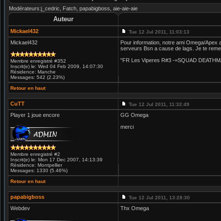
Modérateurs:j_cedric, Fatch, papabigboss, aie-aie-aie
Auteur
Mickael432
Tue 12 Jul 2011, 11:03:13
Mickael432
Pour information, notre ami Omega/Apex a 
serveurs Bsn a cause de lags. Je te reme
"FR Les Viperes R#3 -=SQUAD DEATHM
Membre enregistré #352
Inscrit(e) le: Wed 04 Feb 2009, 14:07:30
Résidence: Manche
Messages: 542 (2.23%)
Retour en haut
CuTT
Tue 12 Jul 2011, 11:32:49
Player 1 joue encore
GG Omega
merci
Membre enregistré #2
Inscrit(e) le: Mon 17 Dec 2007, 14:13:39
Résidence: Montpellier
Messages: 1330 (5.46%)
Retour en haut
papabigboss
Tue 12 Jul 2011, 13:28:30
Webdev
Thx Omega