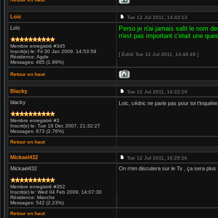
Loïc
Tue 12 Jul 2011, 14:43:13
Loïc
Perso je n'ai jamais salit le nom de
n'est pas important c'etait une ques
Membre enregistré #345
Inscrit(e) le: Fri 30 Jan 2009, 14:53:59
[ Édité Tue 12 Jul 2011, 14:48:49 ]
Résidence: Agde
Messages: 485 (1.99%)
Retour en haut
Blacky
Tue 12 Jul 2011, 16:22:10
blacky
Loic, cédric ne parle pas pour toi t'inquièt
Membre enregistré #3
Inscrit(e) le: Tue 18 Dec 2007, 21:32:27
Messages: 673 (2.76%)
Retour en haut
Mickael432
Tue 12 Jul 2011, 16:29:26
Mickael432
On n'en discutera sur le Ts , ça sera plus 
Membre enregistré #352
Inscrit(e) le: Wed 04 Feb 2009, 14:07:30
Résidence: Manche
Messages: 542 (2.23%)
Retour en haut