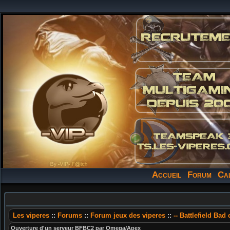
Accueil
Forum
Ca
Les viperes
::
Forums
::
Forum jeux des viperes
::
-- Battlefield Bad
Ouverture d'un serveur BFBC2 par Omega/Apex