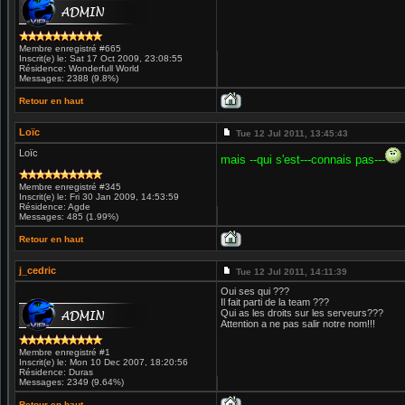
Membre enregistré #665
Inscrit(e) le: Sat 17 Oct 2009, 23:08:55
Résidence: Wonderfull World
Messages: 2388 (9.8%)
Retour en haut
Loïc
Tue 12 Jul 2011, 13:45:43
Loïc
mais --qui s'est---connais pas---
Membre enregistré #345
Inscrit(e) le: Fri 30 Jan 2009, 14:53:59
Résidence: Agde
Messages: 485 (1.99%)
Retour en haut
j_cedric
Tue 12 Jul 2011, 14:11:39
Oui ses qui ???
Il fait parti de la team ???
Qui as les droits sur les serveurs???
Attention a ne pas salir notre nom!!!
Membre enregistré #1
Inscrit(e) le: Mon 10 Dec 2007, 18:20:56
Résidence: Duras
Messages: 2349 (9.64%)
Retour en haut