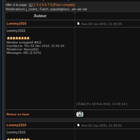
Aller à la page
[
1
]
2
3
4
5
6
7
8
[Post complet]
Modérateurs:j_cedric, Fatch, papabigboss, aie-aie-aie
Auteur
Lemmy1916
Sun 02 Jan 2011, 21:35:25
Lemmy1916
Membre enregistré #911
Inscrit(e) le: Thu 02 Dec 2010, 21:41:33
Résidence: Nancy(54)
Messages: 491 (2.02%)
[ Édité Fri 18 Feb 2011, 13:30:14 ]
Retour en haut
Lemmy1916
Sun 02 Jan 2011, 21:35:52
Lemmy1916