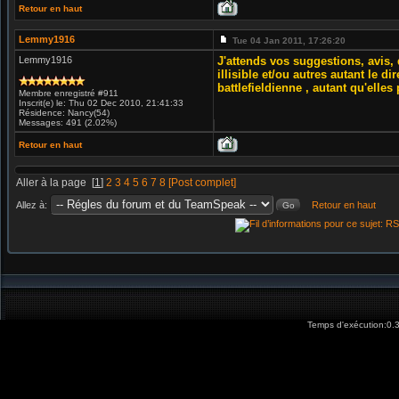
Retour en haut
Lemmy1916
Tue 04 Jan 2011, 17:26:20
Lemmy1916
J'attends vos suggestions, avis, 
illisible et/ou autres autant le 
battlefieldienne , autant qu'elle
Membre enregistré #911
Inscrit(e) le: Thu 02 Dec 2010, 21:41:33
Résidence: Nancy(54)
Messages: 491 (2.02%)
Retour en haut
Aller à la page
[
1
]
2
3
4
5
6
7
8
[Post complet]
Allez à:
Retour en haut
Temps d'exécution:0.