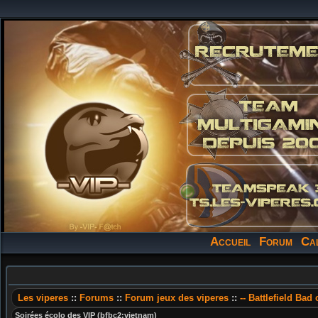
Accueil
Forum
Ca
Les viperes
::
Forums
::
Forum jeux des viperes
::
-- Battlefield Bad
Soirées écolo des VIP (bfbc2:vietnam)