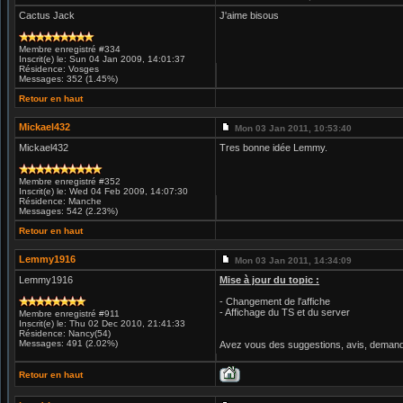
Cactus Jack
J'aime bisous
Membre enregistré #334
Inscrit(e) le: Sun 04 Jan 2009, 14:01:37
Résidence: Vosges
Messages: 352 (1.45%)
Retour en haut
Mickael432
Mon 03 Jan 2011, 10:53:40
Mickael432
Tres bonne idée Lemmy.
Membre enregistré #352
Inscrit(e) le: Wed 04 Feb 2009, 14:07:30
Résidence: Manche
Messages: 542 (2.23%)
Retour en haut
Lemmy1916
Mon 03 Jan 2011, 14:34:09
Lemmy1916
Mise à jour du topic :
- Changement de l'affiche
- Affichage du TS et du server
Membre enregistré #911
Inscrit(e) le: Thu 02 Dec 2010, 21:41:33
Résidence: Nancy(54)
Messages: 491 (2.02%)
Avez vous des suggestions, avis, demand
Retour en haut