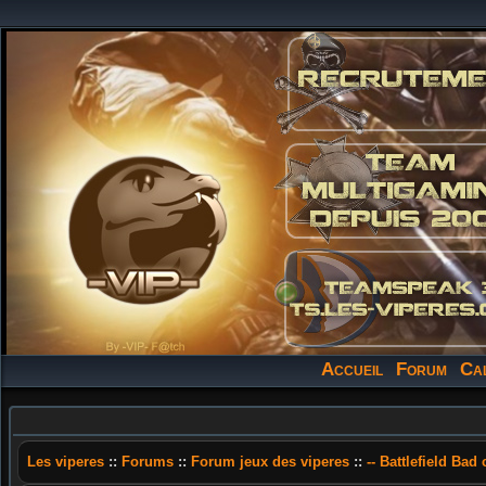
Accueil
Forum
Ca
Les viperes
::
Forums
::
Forum jeux des viperes
::
-- Battlefield Bad