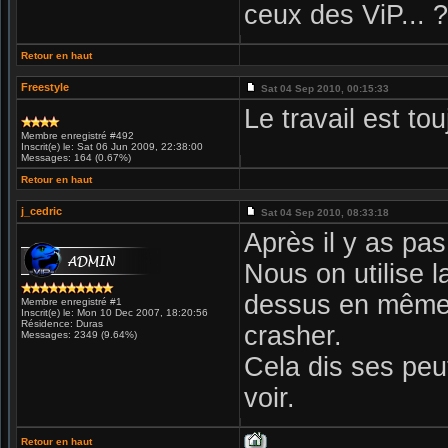
ceux des ViP... ?
Retour en haut
Freestyle
Sat 04 Sep 2010, 00:15:33
Le travail est t
Membre enregistré #492
Inscrit(e) le: Sat 06 Jun 2009, 22:38:00
Messages: 164 (0.67%)
Retour en haut
j_cedric
Sat 04 Sep 2010, 08:33:18
Après il y as pas
Nous on utilise 
dessus en même 
Membre enregistré #1
Inscrit(e) le: Mon 10 Dec 2007, 18:20:56
Résidence: Duras
crasher.
Messages: 2349 (9.64%)
Cela dis ses peu
voir.
Retour en haut