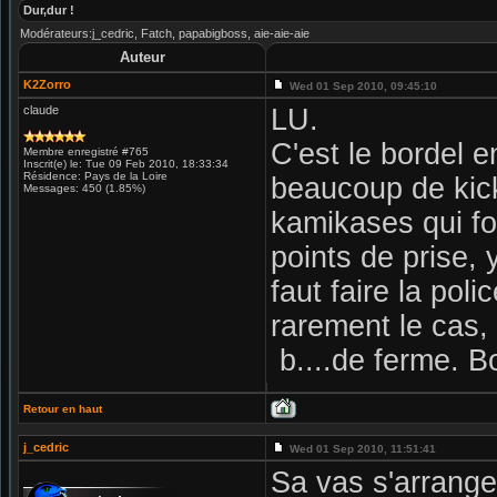
Dur,dur !
Modérateurs:j_cedric, Fatch, papabigboss, aie-aie-aie
Auteur
K2Zorro
Wed 01 Sep 2010, 09:45:10
claude
LU.
C'est le bordel 
Membre enregistré #765
Inscrit(e) le: Tue 09 Feb 2010, 18:33:34
Résidence: Pays de la Loire
beaucoup de kick
Messages: 450 (1.85%)
kamikases qui fo
points de prise,
faut faire la poli
rarement le cas
b....de ferme. B
Retour en haut
j_cedric
Wed 01 Sep 2010, 11:51:41
Sa vas s'arrange