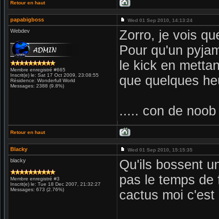
Retour en haut
papabigboss
Wed 01 Sep 2010, 14:13:24
Webdev
Zorro, je vois qu
Pour qu'un pyjam
le kick en metta
Membre enregistré #665
Inscrit(e) le: Sat 17 Oct 2009, 23:08:55
que quelques heu
Résidence: Wonderfull World
Messages: 2388 (9.8%)
..... con de noob .
Retour en haut
Blacky
Wed 01 Sep 2010, 15:15:35
blacky
Qu'ils bossent u
pas le temps de 
Membre enregistré #3
Inscrit(e) le: Tue 18 Dec 2007, 21:32:27
Messages: 673 (2.76%)
cactus moi c'est