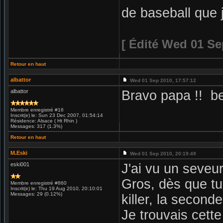
de baseball que j
[ Édité Wed 01 Se
Retour en haut
albattor
Wed 01 Sep 2010, 17:57:12
albattor
Bravo papa !! be
Membre enregistré #16
Inscrit(e) le: Sun 23 Dec 2007, 01:54:14
Résidence: Alsace ( Ht Rhin )
Messages: 317 (1.3%)
Retour en haut
M.Eski
Wed 01 Sep 2010, 20:19:49
eski001
J'ai vu un seveu
Gros, dès que tu
Membre enregistré #860
Inscrit(e) le: Thu 19 Aug 2010, 20:10:01
Messages: 29 (0.12%)
killer, la second
Je trouvais cette