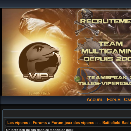
Accueil
Forum
Ca
Les viperes
::
Forums
::
Forum jeux des viperes
::
-- Battlefield Bad
Un petit peu de fun dans ce monde de geek