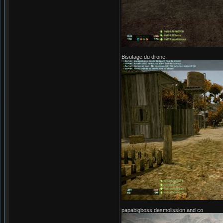
Bisutage du drone
papabigboss desmolission and co