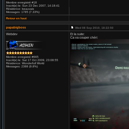
Membre enregistré #18
Inscrit(e) le: Sun 23 Dec 2007, 14:18:41
Résidence: beauvais
Messages: 1785 (7.33%)
Retour en haut
papabigboss
Wed 08 Sep 2010, 18:22:50
Webdev
Et la suite:
Ca va couper chéri:
Membre enregistré #665
Inscrit(e) le: Sat 17 Oct 2009, 23:08:55
Résidence: Wonderfull World
Messages: 2388 (9.8%)