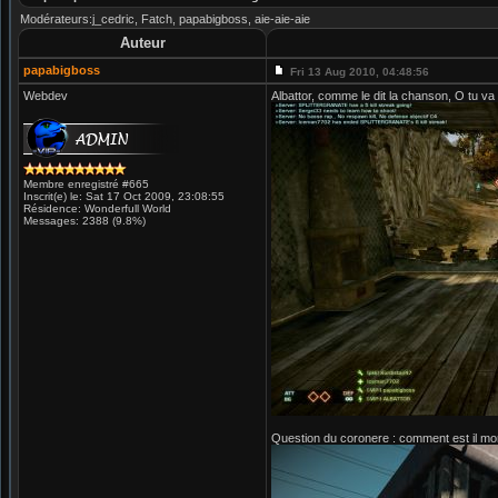
Modérateurs:j_cedric, Fatch, papabigboss, aie-aie-aie
Auteur
papabigboss
Fri 13 Aug 2010, 04:48:56
Webdev
Albattor, comme le dit la chanson, O tu va 
Membre enregistré #665
Inscrit(e) le: Sat 17 Oct 2009, 23:08:55
Résidence: Wonderfull World
Messages: 2388 (9.8%)
Question du coronere : comment est il mo