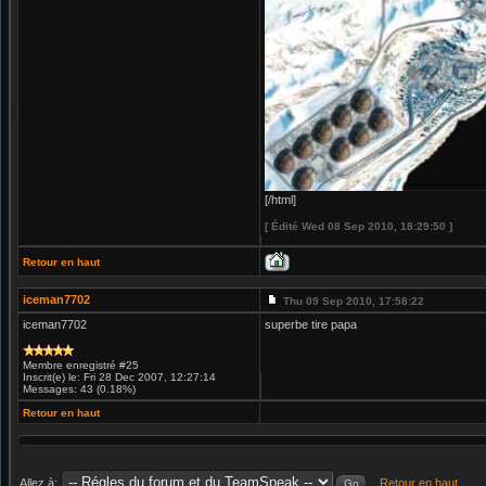
[/html]
[ Édité Wed 08 Sep 2010, 18:29:50 ]
Retour en haut
iceman7702
Thu 09 Sep 2010, 17:58:22
iceman7702
superbe tire papa
Membre enregistré #25
Inscrit(e) le: Fri 28 Dec 2007, 12:27:14
Messages: 43 (0.18%)
Retour en haut
Allez à:
Retour en haut