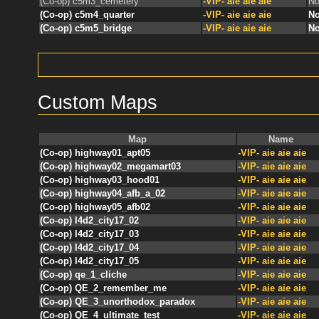
(Co-op) c5m3_cemetery
-VIP- aie aie aie
No
(Co-op) c5m4_quarter
-VIP- aie aie aie
No
(Co-op) c5m5_bridge
-VIP- aie aie aie
No
Custom Maps
Map
Name
(Co-op) highway01_apt05
-VIP- aie aie aie
(Co-op) highway02_megamart03
-VIP- aie aie aie
(Co-op) highway03_hood01
-VIP- aie aie aie
(Co-op) highway04_afb_a_02
-VIP- aie aie aie
(Co-op) highway05_afb02
-VIP- aie aie aie
(Co-op) l4d2_city17_02
-VIP- aie aie aie
(Co-op) l4d2_city17_03
-VIP- aie aie aie
(Co-op) l4d2_city17_04
-VIP- aie aie aie
(Co-op) l4d2_city17_05
-VIP- aie aie aie
(Co-op) qe_1_cliche
-VIP- aie aie aie
(Co-op) QE_2_remember_me
-VIP- aie aie aie
(Co-op) QE_3_unorthodox_paradox
-VIP- aie aie aie
(Co-op) QE_4_ultimate_test
-VIP- aie aie aie