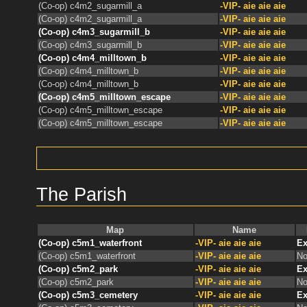
(Co-op) c4m2_sugarmill_a
-VIP- aie aie aie
(Co-op) c4m2_sugarmill_a
-VIP- aie aie aie
(Co-op) c4m3_sugarmill_b
-VIP- aie aie aie
(Co-op) c4m3_sugarmill_b
-VIP- aie aie aie
(Co-op) c4m4_milltown_b
-VIP- aie aie aie
(Co-op) c4m4_milltown_b
-VIP- aie aie aie
(Co-op) c4m4_milltown_b
-VIP- aie aie aie
(Co-op) c4m5_milltown_escape
-VIP- aie aie aie
(Co-op) c4m5_milltown_escape
-VIP- aie aie aie
(Co-op) c4m5_milltown_escape
-VIP- aie aie aie
The Parish
Map
Name
(Co-op) c5m1_waterfront
-VIP- aie aie aie
Ex
(Co-op) c5m1_waterfront
-VIP- aie aie aie
No
(Co-op) c5m2_park
-VIP- aie aie aie
Ex
(Co-op) c5m2_park
-VIP- aie aie aie
No
(Co-op) c5m3_cemetery
-VIP- aie aie aie
Ex