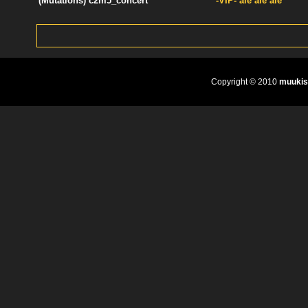
(Mutations) c2m5_concert
-VIP- aie aie aie
Copyright © 2010
muukis