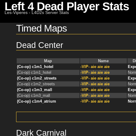
Left 4 Dead Player Stats
Les-Viperes - L4D2s Server Stats
Timed Maps
Dead Center
Map
Name
Di
(Co-op) c1m1_hotel
-VIP- aie aie aie
Expe
(Co-op) c1m1_hotel
-VIP- aie aie aie
Norm
(Co-op) c1m2_streets
-VIP- aie aie aie
Expe
(Co-op) c1m2_streets
-VIP- aie aie aie
Norm
(Co-op) c1m3_mall
-VIP- aie aie aie
Expe
(Co-op) c1m3_mall
-VIP- aie aie aie
Norm
(Co-op) c1m4_atrium
-VIP- aie aie aie
Nor
Dark Carnival